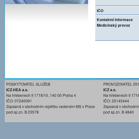
IČO
Kontaktní informace
Medicínský provoz
POSKYTOVATEL SLUŽEB
PROVOZOVATEL SY
ICZ.HEA a.s.
ICZ a.s.
Na hřebenech II 1718/10, 140 00 Praha 4
Na hřebenech II 171
IČO: 07240091
IČO: 25145444
Zapsaná v obchodním rejstříku vedeném MS v Praze
Zapsaná v obchodním
pod sp.zn. B 23578
pod sp.zn. B 4840