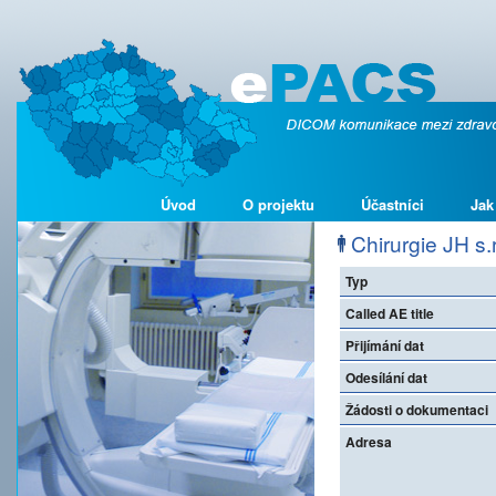
Úvod
O projektu
Účastníci
Jak
Chirurgie JH s.r
Typ
Called AE title
Přijímání dat
Odesílání dat
Žádosti o dokumentaci
Adresa