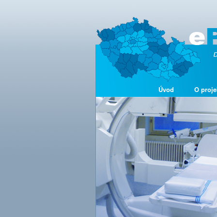
Úvod
O proje