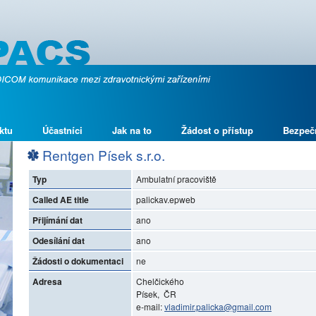
ktu
Účastníci
Jak na to
Žádost o přístup
Bezpeč
Rentgen Písek s.r.o.
Typ
Ambulatní pracoviště
Called AE title
palickav.epweb
Přijímání dat
ano
Odesílání dat
ano
Žádosti o dokumentaci
ne
Adresa
Chelčického
Písek, ČR
e-mail:
vladimir.palicka@gmail.com