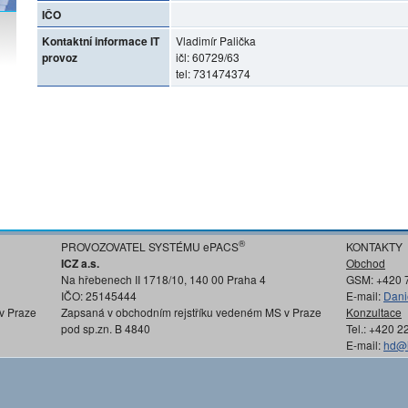
IČO
Kontaktní informace IT
Vladimír Palička
provoz
ičl: 60729/63
tel: 731474374
®
PROVOZOVATEL SYSTÉMU ePACS
KONTAKTY
ICZ a.s.
Obchod
Na hřebenech II 1718/10, 140 00 Praha 4
GSM: +420 
IČO: 25145444
E-mail:
Dani
v Praze
Zapsaná v obchodním rejstříku vedeném MS v Praze
Konzultace
pod sp.zn. B 4840
Tel.: +420 
E-mail:
hd@i