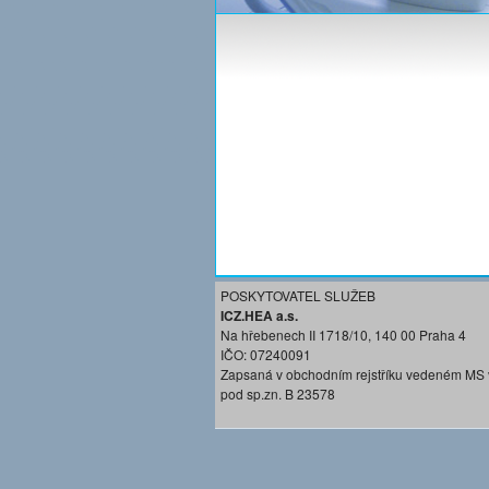
POSKYTOVATEL SLUŽEB
ICZ.HEA a.s.
Na hřebenech II 1718/10, 140 00 Praha 4
IČO: 07240091
Zapsaná v obchodním rejstříku vedeném MS 
pod sp.zn. B 23578