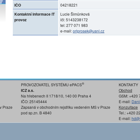
IČO
04218221
Kontaktní informace IT
Lucie Šimůnková
provoz
ičl: 5143238172
tel: 277 071 983
e-mail:
orlprosek@usni.cz
®
PROVOZOVATEL SYSTÉMU ePACS
KONTAKTY
ICZ a.s.
Obchod
Na hřebenech II 1718/10, 140 00 Praha 4
GSM: +420 
IČO: 25145444
E-mail:
Dani
v Praze
Zapsaná v obchodním rejstříku vedeném MS v Praze
Konzultace
pod sp.zn. B 4840
Tel.: +420 
E-mail:
hd@i