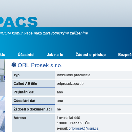
ktu
Účastníci
Jak na to
Žádost o přístup
Bezpeč
ORL Prosek s.r.o.
Typ
Ambulatní pracoviště
Called AE title
orlprosek.epweb
Přijímání dat
ano
Odesílání dat
ano
Žádosti o dokumentaci
ne
Adresa
Lovosická 440
19000 Praha 9, ČR
e-mail:
orlprosek@usni.cz