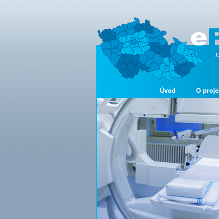
Úvod
O proje