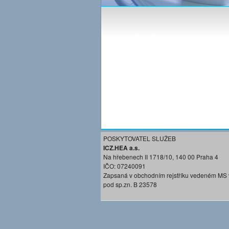
POSKYTOVATEL SLUŽEB
ICZ.HEA a.s.
Na hřebenech II 1718/10, 140 00 Praha 4
IČO: 07240091
Zapsaná v obchodním rejstříku vedeném MS 
pod sp.zn. B 23578