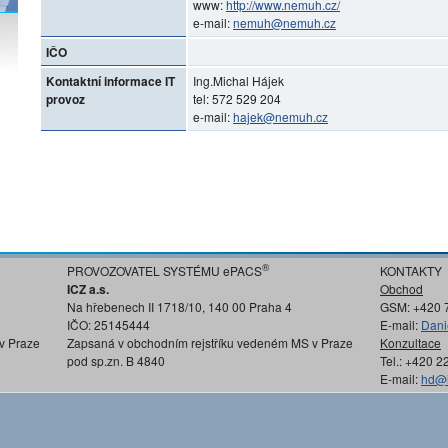
www:
http://www.nemuh.cz/
e-mail:
nemuh@nemuh.cz
IČO
Kontaktní informace IT
Ing.Michal Hájek
provoz
tel: 572 529 204
e-mail:
hajek@nemuh.cz
®
PROVOZOVATEL SYSTÉMU ePACS
KONTAKTY
ICZ a.s.
Obchod
Na hřebenech II 1718/10, 140 00 Praha 4
GSM: +420 
IČO: 25145444
E-mail:
Dani
v Praze
Zapsaná v obchodním rejstříku vedeném MS v Praze
Konzultace
pod sp.zn. B 4840
Tel.: +420 
E-mail:
hd@i