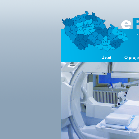
Úvod
O proje