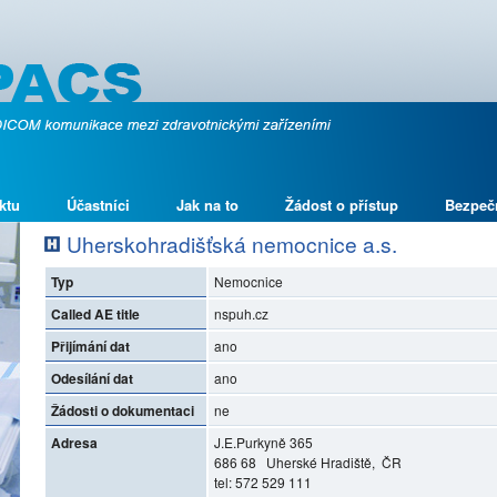
ktu
Účastníci
Jak na to
Žádost o přístup
Bezpeč
Uherskohradišťská nemocnice a.s.
Typ
Nemocnice
Called AE title
nspuh.cz
Přijímání dat
ano
Odesílání dat
ano
Žádosti o dokumentaci
ne
Adresa
J.E.Purkyně 365
686 68 Uherské Hradiště, ČR
tel: 572 529 111