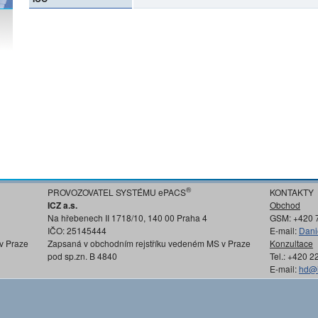
®
PROVOZOVATEL SYSTÉMU ePACS
KONTAKTY
ICZ a.s.
Obchod
Na hřebenech II 1718/10, 140 00 Praha 4
GSM: +420 
IČO: 25145444
E-mail:
Dani
v Praze
Zapsaná v obchodním rejstříku vedeném MS v Praze
Konzultace
pod sp.zn. B 4840
Tel.: +420 
E-mail:
hd@i