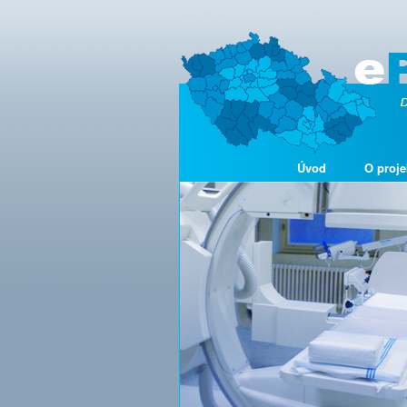
Úvod
O proje