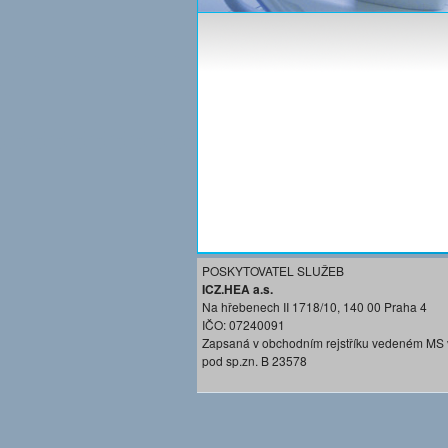
POSKYTOVATEL SLUŽEB
ICZ.HEA a.s.
Na hřebenech II 1718/10, 140 00 Praha 4
IČO: 07240091
Zapsaná v obchodním rejstříku vedeném MS 
pod sp.zn. B 23578