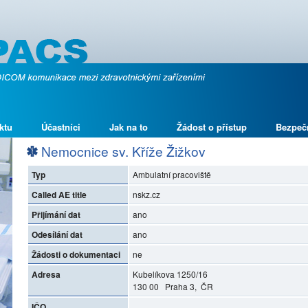
ktu
Účastníci
Jak na to
Žádost o přístup
Bezpeč
Nemocnice sv. Kříže Žižkov
Typ
Ambulatní pracoviště
Called AE title
nskz.cz
Přijímání dat
ano
Odesílání dat
ano
Žádosti o dokumentaci
ne
Adresa
Kubelíkova 1250/16
130 00 Praha 3, ČR
IČO