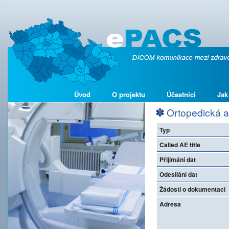
Úvod
O projektu
Účastníci
Jak
Ortopedická a
Typ
Called AE title
Přijímání dat
Odesílání dat
Žádosti o dokumentaci
Adresa