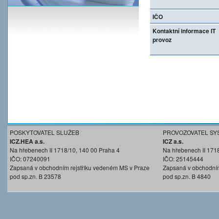
IČO
Kontaktní informace IT
provoz
POSKYTOVATEL SLUŽEB
PROVOZOVATEL SY
ICZ.HEA a.s.
ICZ a.s.
Na hřebenech II 1718/10, 140 00 Praha 4
Na hřebenech II 171
IČO: 07240091
IČO: 25145444
Zapsaná v obchodním rejstříku vedeném MS v Praze
Zapsaná v obchodním
pod sp.zn. B 23578
pod sp.zn. B 4840