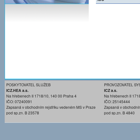
POSKYTOVATEL SLUŽEB
PROVOZOVATEL SY
ICZ.HEA a.s.
ICZ a.s.
Na hřebenech II 1718/10, 140 00 Praha 4
Na hřebenech II 171
IČO: 07240091
IČO: 25145444
Zapsaná v obchodním rejstříku vedeném MS v Praze
Zapsaná v obchodním
pod sp.zn. B 23578
pod sp.zn. B 4840