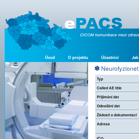
Úvod
O projektu
Účastníci
Jak
Neurofyzionet, 
Typ
Called AE title
Přijímání dat
Odesílání dat
Žádosti o dokumentaci
Adresa
IČO