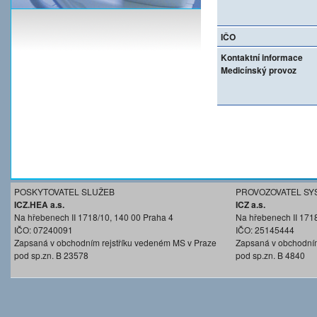
IČO
Kontaktní informace
Medicínský provoz
POSKYTOVATEL SLUŽEB
PROVOZOVATEL SY
ICZ.HEA a.s.
ICZ a.s.
Na hřebenech II 1718/10, 140 00 Praha 4
Na hřebenech II 171
IČO: 07240091
IČO: 25145444
Zapsaná v obchodním rejstříku vedeném MS v Praze
Zapsaná v obchodním
pod sp.zn. B 23578
pod sp.zn. B 4840