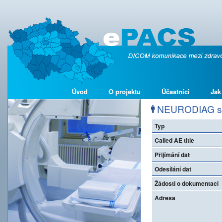
Úvod
O projektu
Účastníci
Jak
NEURODIAG s.r
Typ
Called AE title
Přijímání dat
Odesílání dat
Žádosti o dokumentaci
Adresa