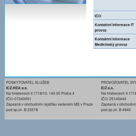
IČO
Kontaktní informace IT
provoz
Kontaktní informace
Medicínský provoz
POSKYTOVATEL SLUŽEB
PROVOZOVATEL SY
ICZ.HEA a.s.
ICZ a.s.
Na hřebenech II 1718/10, 140 00 Praha 4
Na hřebenech II 171
IČO: 07240091
IČO: 25145444
Zapsaná v obchodním rejstříku vedeném MS v Praze
Zapsaná v obchodním
pod sp.zn. B 23578
pod sp.zn. B 4840