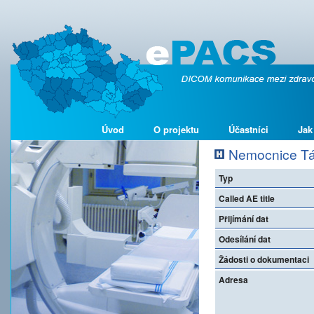
Úvod
O projektu
Účastníci
Jak
Nemocnice Tá
Typ
Called AE title
Přijímání dat
Odesílání dat
Žádosti o dokumentaci
Adresa