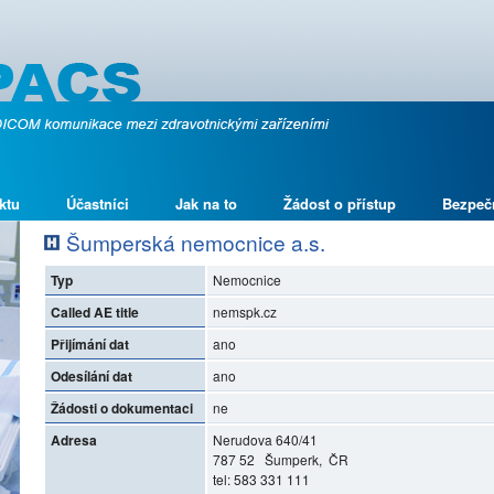
ktu
Účastníci
Jak na to
Žádost o přístup
Bezpeč
Šumperská nemocnice a.s.
Typ
Nemocnice
Called AE title
nemspk.cz
Přijímání dat
ano
Odesílání dat
ano
Žádosti o dokumentaci
ne
Adresa
Nerudova 640/41
787 52 Šumperk, ČR
tel: 583 331 111