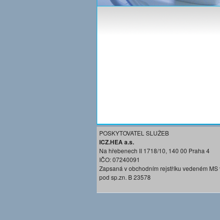
POSKYTOVATEL SLUŽEB
ICZ.HEA a.s.
Na hřebenech II 1718/10, 140 00 Praha 4
IČO: 07240091
Zapsaná v obchodním rejstříku vedeném MS 
pod sp.zn. B 23578