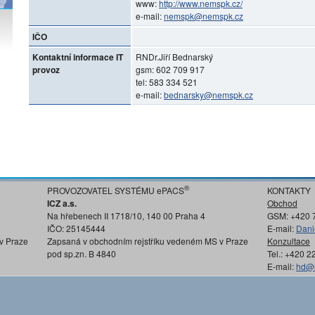
www:
http://www.nemspk.cz/
e-mail:
nemspk@nemspk.cz
IČO
Kontaktní informace IT
RNDr.Jiří Bednarský
provoz
gsm: 602 709 917
tel: 583 334 521
e-mail:
bednarsky@nemspk.cz
®
PROVOZOVATEL SYSTÉMU ePACS
KONTAKTY
ICZ a.s.
Obchod
Na hřebenech II 1718/10, 140 00 Praha 4
GSM: +420 
IČO: 25145444
E-mail:
Dani
v Praze
Zapsaná v obchodním rejstříku vedeném MS v Praze
Konzultace
pod sp.zn. B 4840
Tel.: +420 
E-mail:
hd@i