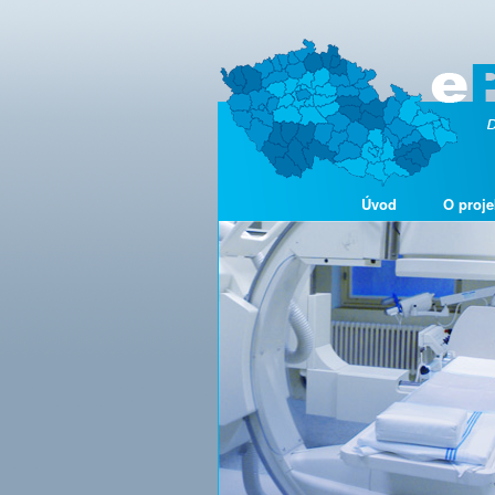
Úvod
O proje