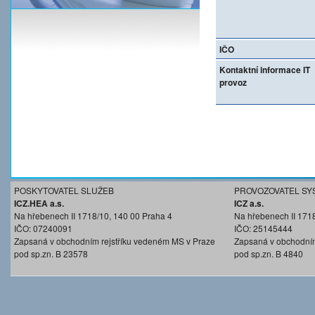
IČO
Kontaktní informace IT
provoz
POSKYTOVATEL SLUŽEB
PROVOZOVATEL SY
ICZ.HEA a.s.
ICZ a.s.
Na hřebenech II 1718/10, 140 00 Praha 4
Na hřebenech II 171
IČO: 07240091
IČO: 25145444
Zapsaná v obchodním rejstříku vedeném MS v Praze
Zapsaná v obchodním
pod sp.zn. B 23578
pod sp.zn. B 4840