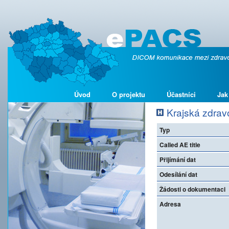
Úvod
O projektu
Účastníci
Jak
Krajská zdrav
Typ
Called AE title
Přijímání dat
Odesílání dat
Žádosti o dokumentaci
Adresa