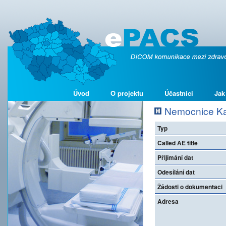
Úvod
O projektu
Účastníci
Jak
Nemocnice Kad
Typ
Called AE title
Přijímání dat
Odesílání dat
Žádosti o dokumentaci
Adresa