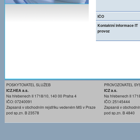
IČO
Kontaktní informace IT
provoz
POSKYTOVATEL SLUŽEB
PROVOZOVATEL SY
ICZ.HEA a.s.
ICZ a.s.
Na hřebenech II 1718/10, 140 00 Praha 4
Na hřebenech II 171
IČO: 07240091
IČO: 25145444
Zapsaná v obchodním rejstříku vedeném MS v Praze
Zapsaná v obchodním
pod sp.zn. B 23578
pod sp.zn. B 4840