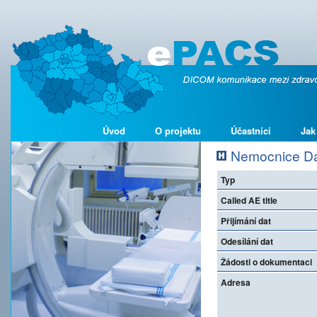
Úvod
O projektu
Účastníci
Jak
Nemocnice Dač
Typ
Called AE title
Přijímání dat
Odesílání dat
Žádosti o dokumentaci
Adresa