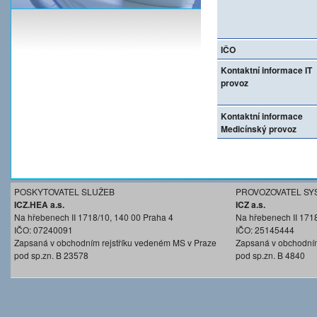
IČO
Kontaktní informace IT
provoz
Kontaktní informace
Medicínský provoz
POSKYTOVATEL SLUŽEB
PROVOZOVATEL SY
ICZ.HEA a.s.
ICZ a.s.
Na hřebenech II 1718/10, 140 00 Praha 4
Na hřebenech II 171
IČO: 07240091
IČO: 25145444
Zapsaná v obchodním rejstříku vedeném MS v Praze
Zapsaná v obchodním
pod sp.zn. B 23578
pod sp.zn. B 4840