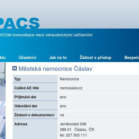
ktu
Účastníci
Jak na to
Žádost o přístup
Bezpeč
Městská nemocnice Čáslav
Typ
Nemocnice
Called AE title
nemcaslav.cz
Přijímání dat
ano
Odesílání dat
ano
Žádosti o dokumentaci
ne
Adresa
Jeníkovská 348
286 01 Čáslav, ČR
tel: 327 305 111