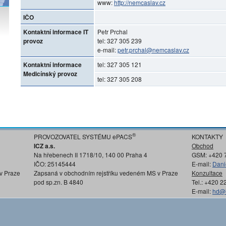
www:
http://nemcaslav.cz
IČO
Kontaktní informace IT
Petr Prchal
provoz
tel: 327 305 239
e-mail:
petr.prchal@nemcaslav.cz
Kontaktní informace
tel: 327 305 121
Medicínský provoz
tel: 327 305 208
®
PROVOZOVATEL SYSTÉMU ePACS
KONTAKTY
ICZ a.s.
Obchod
Na hřebenech II 1718/10, 140 00 Praha 4
GSM: +420 
IČO: 25145444
E-mail:
Dani
v Praze
Zapsaná v obchodním rejstříku vedeném MS v Praze
Konzultace
pod sp.zn. B 4840
Tel.: +420 
E-mail:
hd@i