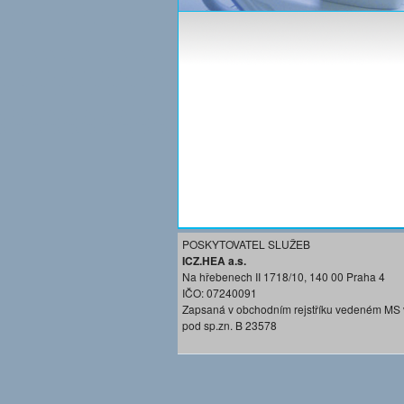
POSKYTOVATEL SLUŽEB
ICZ.HEA a.s.
Na hřebenech II 1718/10, 140 00 Praha 4
IČO: 07240091
Zapsaná v obchodním rejstříku vedeném MS 
pod sp.zn. B 23578