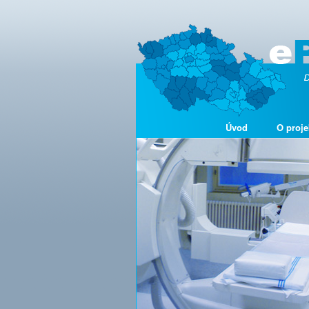
Úvod
O proje