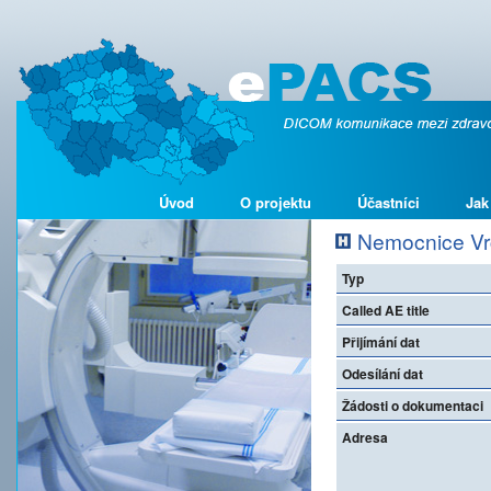
Úvod
O projektu
Účastníci
Jak
Nemocnice Vrch
Typ
Called AE title
Přijímání dat
Odesílání dat
Žádosti o dokumentaci
Adresa