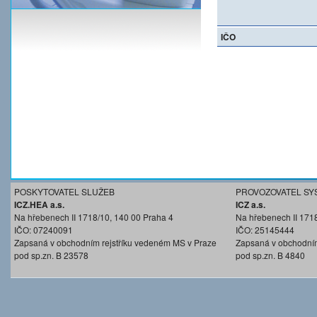
IČO
POSKYTOVATEL SLUŽEB
PROVOZOVATEL SY
ICZ.HEA a.s.
ICZ a.s.
Na hřebenech II 1718/10, 140 00 Praha 4
Na hřebenech II 171
IČO: 07240091
IČO: 25145444
Zapsaná v obchodním rejstříku vedeném MS v Praze
Zapsaná v obchodním
pod sp.zn. B 23578
pod sp.zn. B 4840