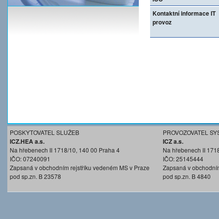
Kontaktní informace IT
provoz
POSKYTOVATEL SLUŽEB
PROVOZOVATEL SY
ICZ.HEA a.s.
ICZ a.s.
Na hřebenech II 1718/10, 140 00 Praha 4
Na hřebenech II 171
IČO: 07240091
IČO: 25145444
Zapsaná v obchodním rejstříku vedeném MS v Praze
Zapsaná v obchodním
pod sp.zn. B 23578
pod sp.zn. B 4840