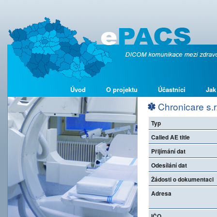
Úvod
O projektu
Účastníci
Jak
Chronicare s.r
Typ
Called AE title
Přijímání dat
Odesílání dat
Žádosti o dokumentaci
Adresa
IČO