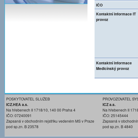
IČO
Kontaktní informace IT
provoz
Kontaktní informace
Medicínský provoz
POSKYTOVATEL SLUŽEB
PROVOZOVATEL SY
ICZ.HEA a.s.
ICZ a.s.
Na hřebenech II 1718/10, 140 00 Praha 4
Na hřebenech II 171
IČO: 07240091
IČO: 25145444
Zapsaná v obchodním rejstříku vedeném MS v Praze
Zapsaná v obchodním
pod sp.zn. B 23578
pod sp.zn. B 4840