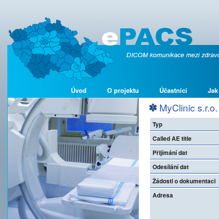
Úvod
O projektu
Účastníci
Jak
MyClinic s.r.o.
Typ
Called AE title
Přijímání dat
Odesílání dat
Žádosti o dokumentaci
Adresa