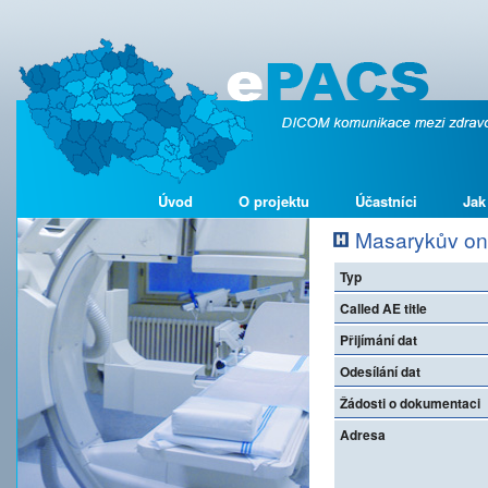
Úvod
O projektu
Účastníci
Jak
Masarykův onk
Typ
Called AE title
Přijímání dat
Odesílání dat
Žádosti o dokumentaci
Adresa