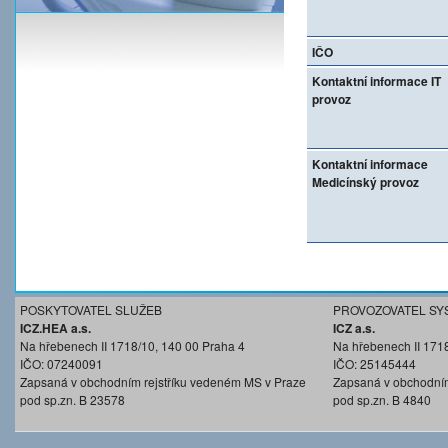
IČO
Kontaktní informace IT
provoz
Kontaktní informace
Medicínský provoz
POSKYTOVATEL SLUŽEB
PROVOZOVATEL SY
ICZ.HEA a.s.
ICZ a.s.
Na hřebenech II 1718/10, 140 00 Praha 4
Na hřebenech II 171
IČO: 07240091
IČO: 25145444
Zapsaná v obchodním rejstříku vedeném MS v Praze
Zapsaná v obchodním
pod sp.zn. B 23578
pod sp.zn. B 4840