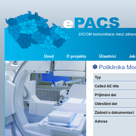
Úvod
O projektu
Účastníci
Jak
Poliklinika Mo
Typ
Called AE title
Přijímání dat
Odesílání dat
Žádosti o dokumentaci
Adresa