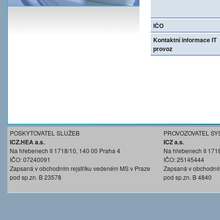
IČO
Kontaktní informace IT
provoz
POSKYTOVATEL SLUŽEB
PROVOZOVATEL SY
ICZ.HEA a.s.
ICZ a.s.
Na hřebenech II 1718/10, 140 00 Praha 4
Na hřebenech II 171
IČO: 07240091
IČO: 25145444
Zapsaná v obchodním rejstříku vedeném MS v Praze
Zapsaná v obchodním
pod sp.zn. B 23578
pod sp.zn. B 4840