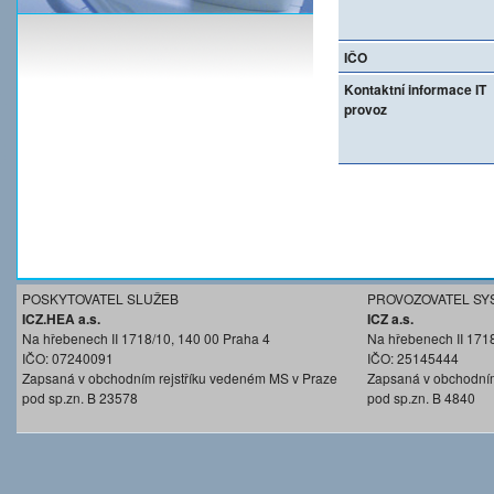
IČO
Kontaktní informace IT
provoz
POSKYTOVATEL SLUŽEB
PROVOZOVATEL SY
ICZ.HEA a.s.
ICZ a.s.
Na hřebenech II 1718/10, 140 00 Praha 4
Na hřebenech II 171
IČO: 07240091
IČO: 25145444
Zapsaná v obchodním rejstříku vedeném MS v Praze
Zapsaná v obchodním
pod sp.zn. B 23578
pod sp.zn. B 4840