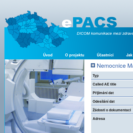
Úvod
O projektu
Účastníci
Jak
Nemocnice Mar
Typ
Called AE title
Přijímání dat
Odesílání dat
Žádosti o dokumentaci
Adresa