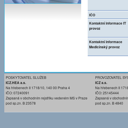
IČO
Kontaktní informace IT
provoz
Kontaktní informace
Medicínský provoz
POSKYTOVATEL SLUŽEB
PROVOZOVATEL SY
ICZ.HEA a.s.
ICZ a.s.
Na hřebenech II 1718/10, 140 00 Praha 4
Na hřebenech II 171
IČO: 07240091
IČO: 25145444
Zapsaná v obchodním rejstříku vedeném MS v Praze
Zapsaná v obchodním
pod sp.zn. B 23578
pod sp.zn. B 4840