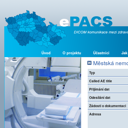
Úvod
O projektu
Účastníci
Jak
Městská nemoc
Typ
Called AE title
Přijímání dat
Odesílání dat
Žádosti o dokumentaci
Adresa