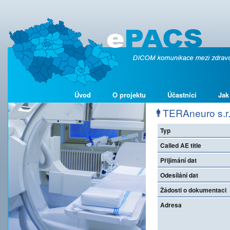
Úvod
O projektu
Účastníci
Jak
TERAneuro s.r.
Typ
Called AE title
Přijímání dat
Odesílání dat
Žádosti o dokumentaci
Adresa