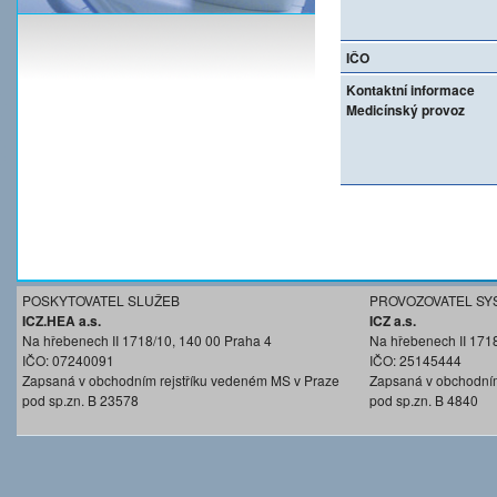
IČO
Kontaktní informace
Medicínský provoz
POSKYTOVATEL SLUŽEB
PROVOZOVATEL SY
ICZ.HEA a.s.
ICZ a.s.
Na hřebenech II 1718/10, 140 00 Praha 4
Na hřebenech II 171
IČO: 07240091
IČO: 25145444
Zapsaná v obchodním rejstříku vedeném MS v Praze
Zapsaná v obchodním
pod sp.zn. B 23578
pod sp.zn. B 4840