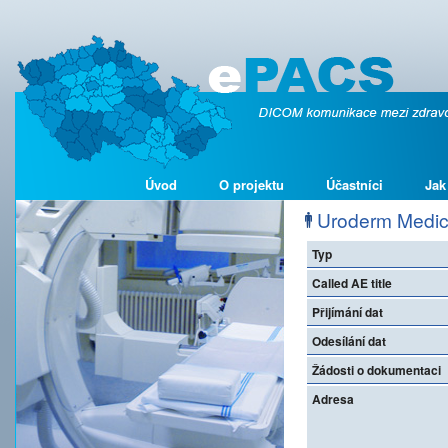
Úvod
O projektu
Účastníci
Jak
Uroderm Medical
Typ
Called AE title
Přijímání dat
Odesílání dat
Žádosti o dokumentaci
Adresa