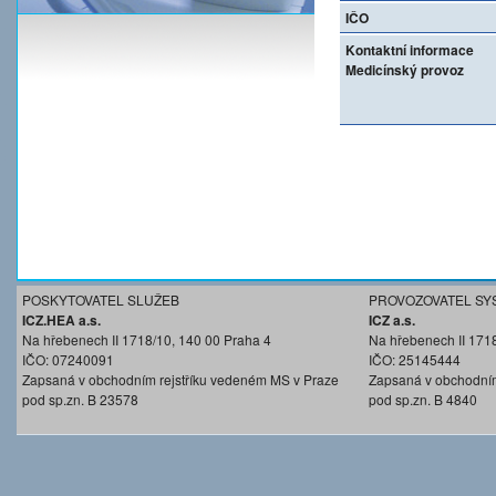
IČO
Kontaktní informace
Medicínský provoz
POSKYTOVATEL SLUŽEB
PROVOZOVATEL SY
ICZ.HEA a.s.
ICZ a.s.
Na hřebenech II 1718/10, 140 00 Praha 4
Na hřebenech II 171
IČO: 07240091
IČO: 25145444
Zapsaná v obchodním rejstříku vedeném MS v Praze
Zapsaná v obchodním
pod sp.zn. B 23578
pod sp.zn. B 4840