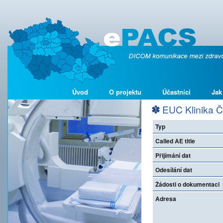
Úvod
O projektu
Účastníci
Jak
EUC Klinika Č
Typ
Called AE title
Přijímání dat
Odesílání dat
Žádosti o dokumentaci
Adresa