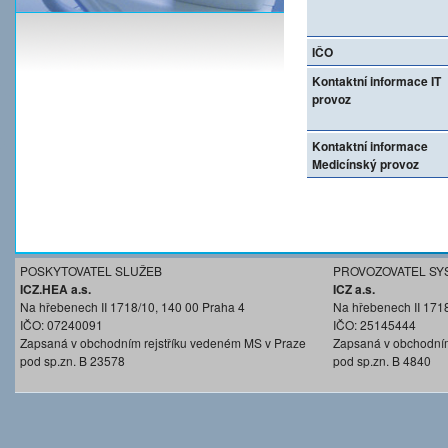
IČO
Kontaktní informace IT
provoz
Kontaktní informace
Medicínský provoz
POSKYTOVATEL SLUŽEB
PROVOZOVATEL SY
ICZ.HEA a.s.
ICZ a.s.
Na hřebenech II 1718/10, 140 00 Praha 4
Na hřebenech II 171
IČO: 07240091
IČO: 25145444
Zapsaná v obchodním rejstříku vedeném MS v Praze
Zapsaná v obchodním
pod sp.zn. B 23578
pod sp.zn. B 4840