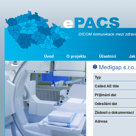
Úvod
O projektu
Účastníci
Jak
Medigap s.r.o.
Typ
Called AE title
Přijímání dat
Odesílání dat
Žádosti o dokumentaci
Adresa