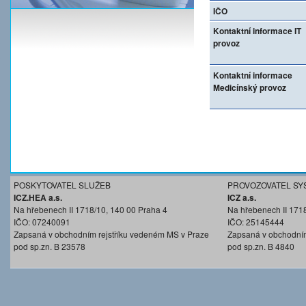
IČO
Kontaktní informace IT
provoz
Kontaktní informace
Medicínský provoz
POSKYTOVATEL SLUŽEB
PROVOZOVATEL SY
ICZ.HEA a.s.
ICZ a.s.
Na hřebenech II 1718/10, 140 00 Praha 4
Na hřebenech II 171
IČO: 07240091
IČO: 25145444
Zapsaná v obchodním rejstříku vedeném MS v Praze
Zapsaná v obchodním
pod sp.zn. B 23578
pod sp.zn. B 4840