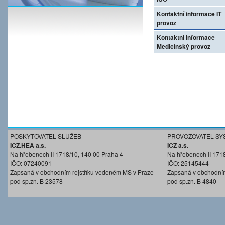
Kontaktní informace IT
provoz
Kontaktní informace
Medicínský provoz
POSKYTOVATEL SLUŽEB
PROVOZOVATEL SY
ICZ.HEA a.s.
ICZ a.s.
Na hřebenech II 1718/10, 140 00 Praha 4
Na hřebenech II 171
IČO: 07240091
IČO: 25145444
Zapsaná v obchodním rejstříku vedeném MS v Praze
Zapsaná v obchodním
pod sp.zn. B 23578
pod sp.zn. B 4840