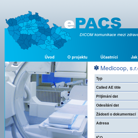
Úvod
O projektu
Účastníci
Jak
Medicoop, s.r.
Typ
Called AE title
Přijímání dat
Odesílání dat
Žádosti o dokumentaci
Adresa
IČO