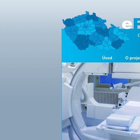
Úvod
O proje