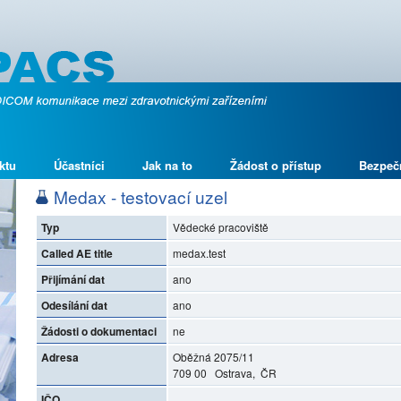
ktu
Účastníci
Jak na to
Žádost o přístup
Bezpeč
Medax - testovací uzel
Typ
Vědecké pracoviště
Called AE title
medax.test
Přijímání dat
ano
Odesílání dat
ano
Žádosti o dokumentaci
ne
Adresa
Oběžná 2075/11
709 00 Ostrava, ČR
IČO