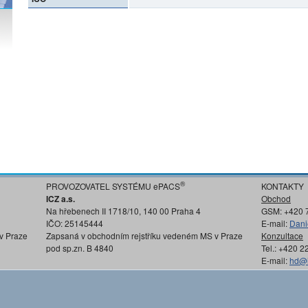
®
PROVOZOVATEL SYSTÉMU ePACS
KONTAKTY
ICZ a.s.
Obchod
Na hřebenech II 1718/10, 140 00 Praha 4
GSM: +420 
IČO: 25145444
E-mail:
Dani
v Praze
Zapsaná v obchodním rejstříku vedeném MS v Praze
Konzultace
pod sp.zn. B 4840
Tel.: +420 
E-mail:
hd@i