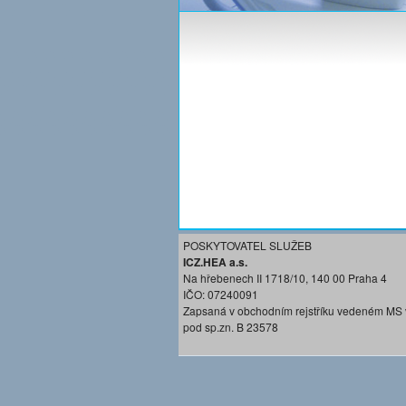
POSKYTOVATEL SLUŽEB
ICZ.HEA a.s.
Na hřebenech II 1718/10, 140 00 Praha 4
IČO: 07240091
Zapsaná v obchodním rejstříku vedeném MS 
pod sp.zn. B 23578