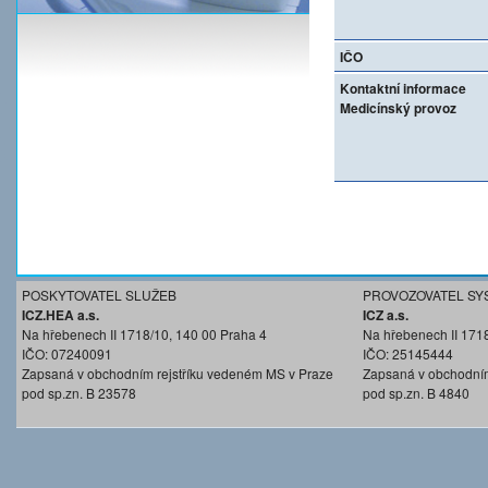
IČO
Kontaktní informace
Medicínský provoz
POSKYTOVATEL SLUŽEB
PROVOZOVATEL SY
ICZ.HEA a.s.
ICZ a.s.
Na hřebenech II 1718/10, 140 00 Praha 4
Na hřebenech II 171
IČO: 07240091
IČO: 25145444
Zapsaná v obchodním rejstříku vedeném MS v Praze
Zapsaná v obchodním
pod sp.zn. B 23578
pod sp.zn. B 4840