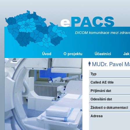
Úvod
O projektu
Účastníci
Jak
MUDr. Pavel Ma
Typ
Called AE title
Přijímání dat
Odesílání dat
Žádosti o dokumentaci
Adresa