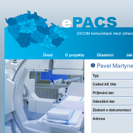
Úvod
O projektu
Účastníci
Jak
Pavel Martyn
Typ
Called AE title
Přijímání dat
Odesílání dat
Žádosti o dokumentaci
Adresa