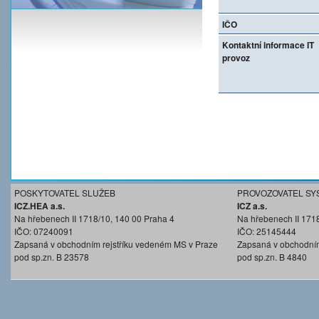
IČO
Kontaktní informace IT
provoz
POSKYTOVATEL SLUŽEB
PROVOZOVATEL SY
ICZ.HEA a.s.
ICZ a.s.
Na hřebenech II 1718/10, 140 00 Praha 4
Na hřebenech II 171
IČO: 07240091
IČO: 25145444
Zapsaná v obchodním rejstříku vedeném MS v Praze
Zapsaná v obchodním
pod sp.zn. B 23578
pod sp.zn. B 4840