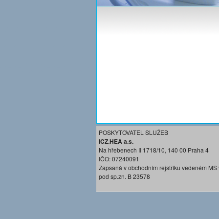
POSKYTOVATEL SLUŽEB
ICZ.HEA a.s.
Na hřebenech II 1718/10, 140 00 Praha 4
IČO: 07240091
Zapsaná v obchodním rejstříku vedeném MS 
pod sp.zn. B 23578