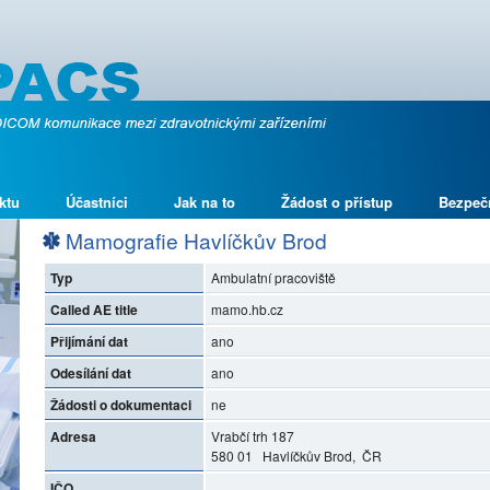
ktu
Účastníci
Jak na to
Žádost o přístup
Bezpeč
Mamografie Havlíčkův Brod
Typ
Ambulatní pracoviště
Called AE title
mamo.hb.cz
Přijímání dat
ano
Odesílání dat
ano
Žádosti o dokumentaci
ne
Adresa
Vrabčí trh 187
580 01 Havlíčkův Brod, ČR
IČO