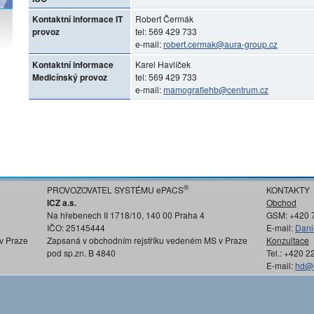
Kontaktní informace IT
Robert Čermák
provoz
tel: 569 429 733
e-mail:
robert.cermak@aura-group.cz
Kontaktní informace
Karel Havlíček
Medicínský provoz
tel: 569 429 733
e-mail:
mamografiehb@centrum.cz
®
PROVOZOVATEL SYSTÉMU ePACS
KONTAKTY
ICZ a.s.
Obchod
Na hřebenech II 1718/10, 140 00 Praha 4
GSM: +420 
IČO: 25145444
E-mail:
Dani
v Praze
Zapsaná v obchodním rejstříku vedeném MS v Praze
Konzultace
pod sp.zn. B 4840
Tel.: +420 
E-mail:
hd@i