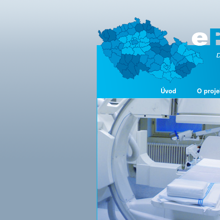
Úvod
O proje