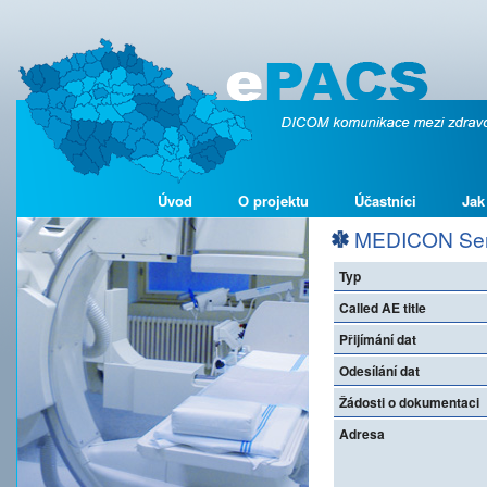
Úvod
O projektu
Účastníci
Jak
MEDICON Servi
Typ
Called AE title
Přijímání dat
Odesílání dat
Žádosti o dokumentaci
Adresa