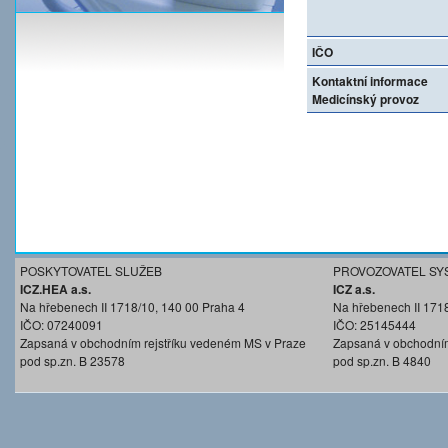
IČO
Kontaktní informace
Medicínský provoz
POSKYTOVATEL SLUŽEB
PROVOZOVATEL SY
ICZ.HEA a.s.
ICZ a.s.
Na hřebenech II 1718/10, 140 00 Praha 4
Na hřebenech II 171
IČO: 07240091
IČO: 25145444
Zapsaná v obchodním rejstříku vedeném MS v Praze
Zapsaná v obchodním
pod sp.zn. B 23578
pod sp.zn. B 4840