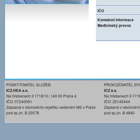
IČO
Kontaktní informace
Medicínský provoz
POSKYTOVATEL SLUŽEB
PROVOZOVATEL SY
ICZ.HEA a.s.
ICZ a.s.
Na hřebenech II 1718/10, 140 00 Praha 4
Na hřebenech II 171
IČO: 07240091
IČO: 25145444
Zapsaná v obchodním rejstříku vedeném MS v Praze
Zapsaná v obchodním
pod sp.zn. B 23578
pod sp.zn. B 4840