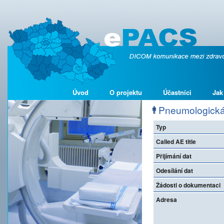
Úvod
O projektu
Účastníci
Jak
Pneumologická 
Typ
Called AE title
Přijímání dat
Odesílání dat
Žádosti o dokumentaci
Adresa