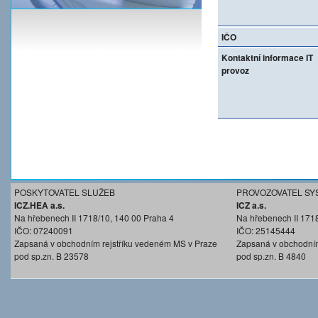
IČO
Kontaktní informace IT
provoz
POSKYTOVATEL SLUŽEB
PROVOZOVATEL SY
ICZ.HEA a.s.
ICZ a.s.
Na hřebenech II 1718/10, 140 00 Praha 4
Na hřebenech II 171
IČO: 07240091
IČO: 25145444
Zapsaná v obchodním rejstříku vedeném MS v Praze
Zapsaná v obchodním
pod sp.zn. B 23578
pod sp.zn. B 4840