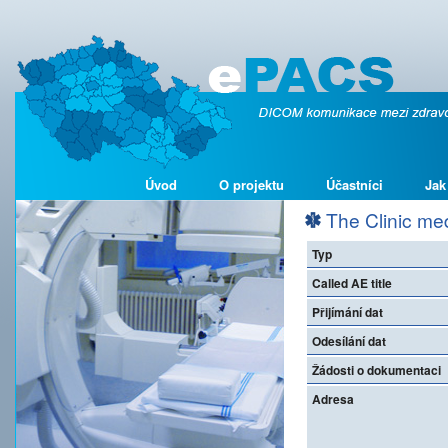
Úvod
O projektu
Účastníci
Jak
The Clinic medi
Typ
Called AE title
Přijímání dat
Odesílání dat
Žádosti o dokumentaci
Adresa