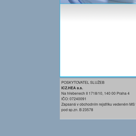
POSKYTOVATEL SLUŽEB
ICZ.HEA a.s.
Na hřebenech II 1718/10, 140 00 Praha 4
IČO: 07240091
Zapsaná v obchodním rejstříku vedeném MS 
pod sp.zn. B 23578