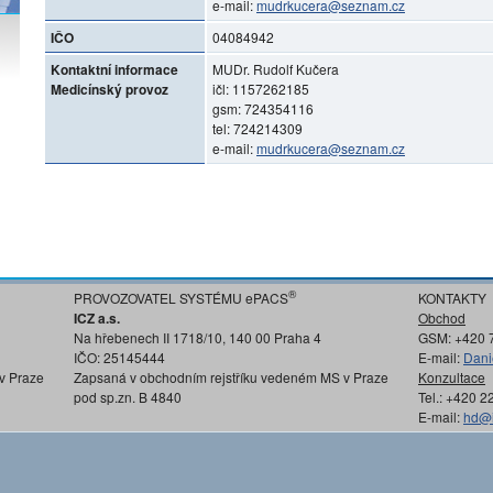
e-mail:
mudrkucera@seznam.cz
IČO
04084942
Kontaktní informace
MUDr. Rudolf Kučera
Medicínský provoz
ičl: 1157262185
gsm: 724354116
tel: 724214309
e-mail:
mudrkucera@seznam.cz
®
PROVOZOVATEL SYSTÉMU ePACS
KONTAKTY
ICZ a.s.
Obchod
Na hřebenech II 1718/10, 140 00 Praha 4
GSM: +420 
IČO: 25145444
E-mail:
Dani
v Praze
Zapsaná v obchodním rejstříku vedeném MS v Praze
Konzultace
pod sp.zn. B 4840
Tel.: +420 
E-mail:
hd@i