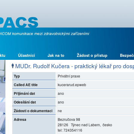
ktu
Účastníci
Jak na to
Žádost o přístup
Bezpeč
MUDr. Rudolf Kučera - praktický lékař pro dospě
Typ
Privátní praxe
Called AE title
kucerarud.epweb
Přijímání dat
ano
Odesílání dat
ano
Žádosti o dokumentaci
ne
Adresa
Bezručova 98
28126 Týnec nad Labem, česko
tel: 724354116