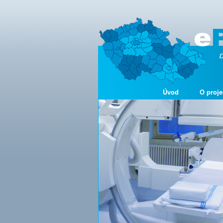
Úvod
O proje