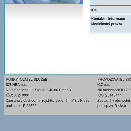
IČO
Kontaktní informace
Medicínský provoz
POSKYTOVATEL SLUŽEB
PROVOZOVATEL SY
ICZ.HEA a.s.
ICZ a.s.
Na hřebenech II 1718/10, 140 00 Praha 4
Na hřebenech II 171
IČO: 07240091
IČO: 25145444
Zapsaná v obchodním rejstříku vedeném MS v Praze
Zapsaná v obchodním
pod sp.zn. B 23578
pod sp.zn. B 4840