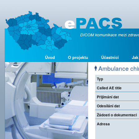
Úvod
O projektu
Účastníci
Jak
Ambulance chiru
Typ
Called AE title
Přijímání dat
Odesílání dat
Žádosti o dokumentaci
Adresa