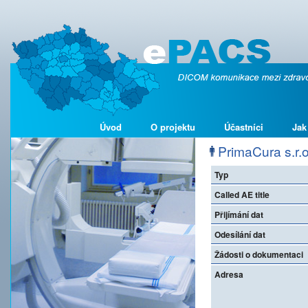
Úvod
O projektu
Účastníci
Jak
PrimaCura s.r.o
Typ
Called AE title
Přijímání dat
Odesílání dat
Žádosti o dokumentaci
Adresa