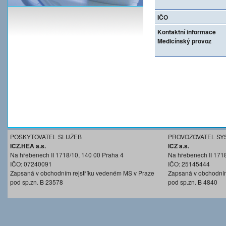
IČO
Kontaktní informace
Medicínský provoz
POSKYTOVATEL SLUŽEB
PROVOZOVATEL SY
ICZ.HEA a.s.
ICZ a.s.
Na hřebenech II 1718/10, 140 00 Praha 4
Na hřebenech II 171
IČO: 07240091
IČO: 25145444
Zapsaná v obchodním rejstříku vedeném MS v Praze
Zapsaná v obchodním
pod sp.zn. B 23578
pod sp.zn. B 4840