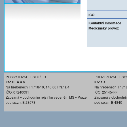
IČO
Kontaktní informace
Medicínský provoz
POSKYTOVATEL SLUŽEB
PROVOZOVATEL SY
ICZ.HEA a.s.
ICZ a.s.
Na hřebenech II 1718/10, 140 00 Praha 4
Na hřebenech II 171
IČO: 07240091
IČO: 25145444
Zapsaná v obchodním rejstříku vedeném MS v Praze
Zapsaná v obchodním
pod sp.zn. B 23578
pod sp.zn. B 4840