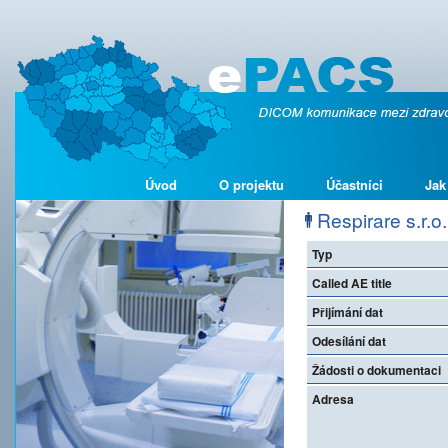
Úvod
O projektu
Účastníci
Jak
Respirare s.r.o.
Typ
Called AE title
Přijímání dat
Odesílání dat
Žádosti o dokumentaci
Adresa