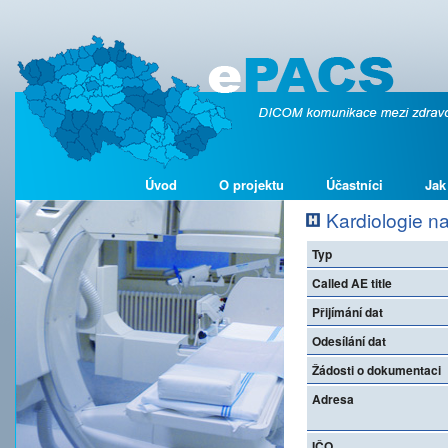
Úvod
O projektu
Účastníci
Jak
Kardiologie n
Typ
Called AE title
Přijímání dat
Odesílání dat
Žádosti o dokumentaci
Adresa
IČO