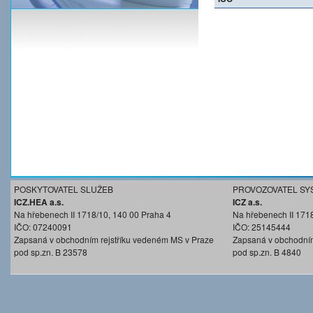
POSKYTOVATEL SLUŽEB
PROVOZOVATEL SY
ICZ.HEA a.s.
ICZ a.s.
Na hřebenech II 1718/10, 140 00 Praha 4
Na hřebenech II 171
IČO: 07240091
IČO: 25145444
Zapsaná v obchodním rejstříku vedeném MS v Praze
Zapsaná v obchodním
pod sp.zn. B 23578
pod sp.zn. B 4840