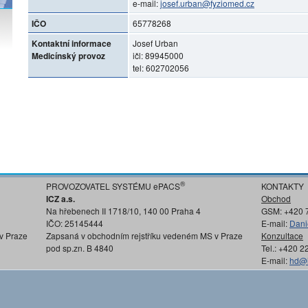
e-mail:
josef.urban@fyziomed.cz
IČO
65778268
Kontaktní informace
Josef Urban
Medicínský provoz
ičl: 89945000
tel: 602702056
®
PROVOZOVATEL SYSTÉMU ePACS
KONTAKTY
ICZ a.s.
Obchod
Na hřebenech II 1718/10, 140 00 Praha 4
GSM: +420 
IČO: 25145444
E-mail:
Dani
v Praze
Zapsaná v obchodním rejstříku vedeném MS v Praze
Konzultace
pod sp.zn. B 4840
Tel.: +420 
E-mail:
hd@i