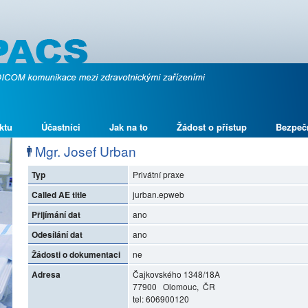
ktu
Účastníci
Jak na to
Žádost o přístup
Bezpeč
Mgr. Josef Urban
Typ
Privátní praxe
Called AE title
jurban.epweb
Přijímání dat
ano
Odesílání dat
ano
Žádosti o dokumentaci
ne
Adresa
Čajkovského 1348/18A
77900 Olomouc, ČR
tel: 606900120