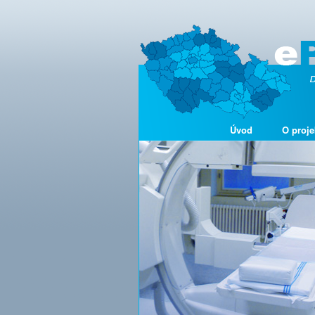
Úvod
O proje