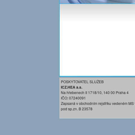
POSKYTOVATEL SLUŽEB
ICZ.HEA a.s.
Na hřebenech II 1718/10, 140 00 Praha 4
IČO: 07240091
Zapsaná v obchodním rejstříku vedeném MS 
pod sp.zn. B 23578