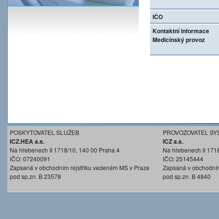
IČO
Kontaktní informace
Medicínský provoz
POSKYTOVATEL SLUŽEB
PROVOZOVATEL SY
ICZ.HEA a.s.
ICZ a.s.
Na hřebenech II 1718/10, 140 00 Praha 4
Na hřebenech II 171
IČO: 07240091
IČO: 25145444
Zapsaná v obchodním rejstříku vedeném MS v Praze
Zapsaná v obchodním
pod sp.zn. B 23578
pod sp.zn. B 4840