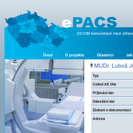
Úvod
O projektu
Účastníci
Jak
MUDr. Luboš J
Typ
Called AE title
Přijímání dat
Odesílání dat
Žádosti o dokumentaci
Adresa