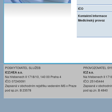
IČO
Kontaktní informace
Medicínský provoz
POSKYTOVATEL SLUŽEB
PROVOZOVATEL SY
ICZ.HEA a.s.
ICZ a.s.
Na hřebenech II 1718/10, 140 00 Praha 4
Na hřebenech II 171
IČO: 07240091
IČO: 25145444
Zapsaná v obchodním rejstříku vedeném MS v Praze
Zapsaná v obchodním
pod sp.zn. B 23578
pod sp.zn. B 4840