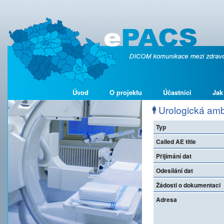
Úvod
O projektu
Účastníci
Jak
Urologická ambu
Typ
Called AE title
Přijímání dat
Odesílání dat
Žádosti o dokumentaci
Adresa