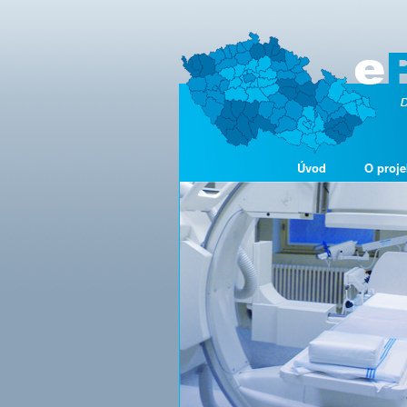
Úvod
O proje