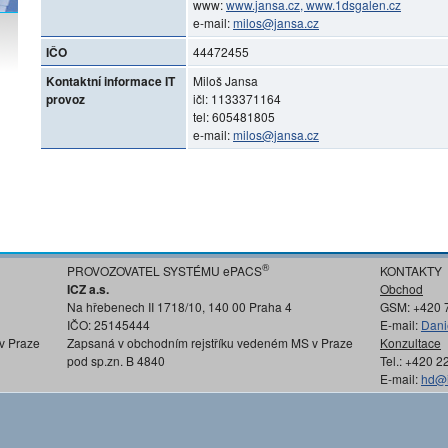
www:
www.jansa.cz, www.1dsgalen.cz
e-mail:
milos@jansa.cz
IČO
44472455
Kontaktní informace IT
Miloš Jansa
provoz
ičl: 1133371164
tel: 605481805
e-mail:
milos@jansa.cz
®
PROVOZOVATEL SYSTÉMU ePACS
KONTAKTY
ICZ a.s.
Obchod
Na hřebenech II 1718/10, 140 00 Praha 4
GSM: +420 
IČO: 25145444
E-mail:
Dani
v Praze
Zapsaná v obchodním rejstříku vedeném MS v Praze
Konzultace
pod sp.zn. B 4840
Tel.: +420 
E-mail:
hd@i