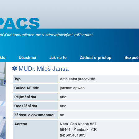
ktu
Účastníci
Jak na to
Žádost o přístup
Bezpeč
MUDr. Miloš Jansa
Typ
Ambulatní pracoviště
Called AE title
jansam.epweb
Přijímání dat
ano
Odesílání dat
ano
Žádosti o dokumentaci
ne
Adresa
Nám. Gen Knopa 837
56401 Žamberk, ČR
tel: 605481805