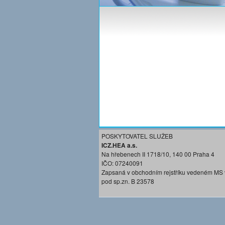
POSKYTOVATEL SLUŽEB
ICZ.HEA a.s.
Na hřebenech II 1718/10, 140 00 Praha 4
IČO: 07240091
Zapsaná v obchodním rejstříku vedeném MS 
pod sp.zn. B 23578