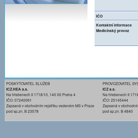
IČO
Kontaktní informace
Medicínský provoz
POSKYTOVATEL SLUŽEB
PROVOZOVATEL SY
ICZ.HEA a.s.
ICZ a.s.
Na hřebenech II 1718/10, 140 00 Praha 4
Na hřebenech II 171
IČO: 07240091
IČO: 25145444
Zapsaná v obchodním rejstříku vedeném MS v Praze
Zapsaná v obchodním
pod sp.zn. B 23578
pod sp.zn. B 4840