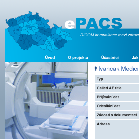
Úvod
O projektu
Účastníci
Jak
Ivancak Medic
Typ
Called AE title
Přijímání dat
Odesílání dat
Žádosti o dokumentaci
Adresa