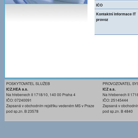
IČO
Kontaktní informace IT
provoz
POSKYTOVATEL SLUŽEB
PROVOZOVATEL SY
ICZ.HEA a.s.
ICZ a.s.
Na hřebenech II 1718/10, 140 00 Praha 4
Na hřebenech II 171
IČO: 07240091
IČO: 25145444
Zapsaná v obchodním rejstříku vedeném MS v Praze
Zapsaná v obchodním
pod sp.zn. B 23578
pod sp.zn. B 4840