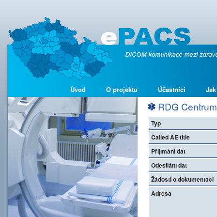
Úvod
O projektu
Účastníci
Jak
RDG Centrum H
Typ
Called AE title
Přijímání dat
Odesílání dat
Žádosti o dokumentaci
Adresa