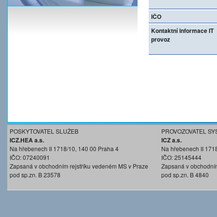
IČO
Kontaktní informace IT
provoz
POSKYTOVATEL SLUŽEB
PROVOZOVATEL SY
ICZ.HEA a.s.
ICZ a.s.
Na hřebenech II 1718/10, 140 00 Praha 4
Na hřebenech II 171
IČO: 07240091
IČO: 25145444
Zapsaná v obchodním rejstříku vedeném MS v Praze
Zapsaná v obchodním
pod sp.zn. B 23578
pod sp.zn. B 4840