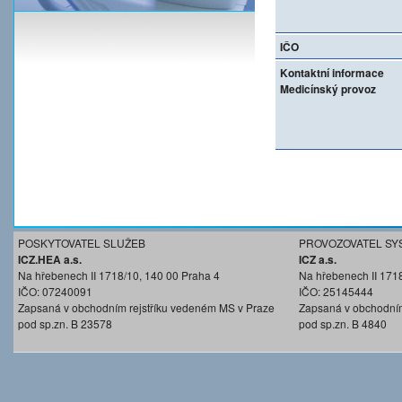
IČO
Kontaktní informace
Medicínský provoz
POSKYTOVATEL SLUŽEB
PROVOZOVATEL SY
ICZ.HEA a.s.
ICZ a.s.
Na hřebenech II 1718/10, 140 00 Praha 4
Na hřebenech II 171
IČO: 07240091
IČO: 25145444
Zapsaná v obchodním rejstříku vedeném MS v Praze
Zapsaná v obchodním
pod sp.zn. B 23578
pod sp.zn. B 4840