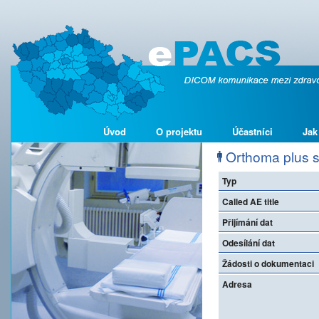
Úvod
O projektu
Účastníci
Jak
Orthoma plus s.
Typ
Called AE title
Přijímání dat
Odesílání dat
Žádosti o dokumentaci
Adresa