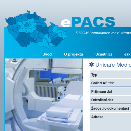
Úvod
O projektu
Účastníci
Jak
Unicare Medic
Typ
Called AE title
Přijímání dat
Odesílání dat
Žádosti o dokumentaci
Adresa