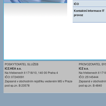
IČO
Kontaktní informace IT
provoz
POSKYTOVATEL SLUŽEB
PROVOZOVATEL SY
ICZ.HEA a.s.
ICZ a.s.
Na hřebenech II 1718/10, 140 00 Praha 4
Na hřebenech II 171
IČO: 07240091
IČO: 25145444
Zapsaná v obchodním rejstříku vedeném MS v Praze
Zapsaná v obchodním
pod sp.zn. B 23578
pod sp.zn. B 4840