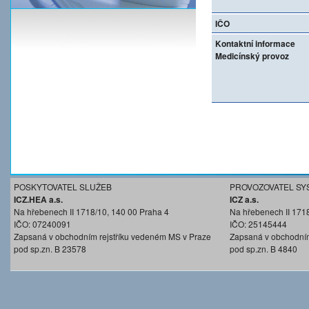
IČO
Kontaktní informace
Medicínský provoz
POSKYTOVATEL SLUŽEB
PROVOZOVATEL SY
ICZ.HEA a.s.
ICZ a.s.
Na hřebenech II 1718/10, 140 00 Praha 4
Na hřebenech II 171
IČO: 07240091
IČO: 25145444
Zapsaná v obchodním rejstříku vedeném MS v Praze
Zapsaná v obchodním
pod sp.zn. B 23578
pod sp.zn. B 4840