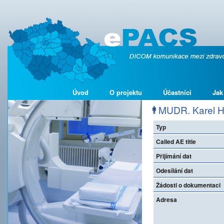
Úvod
O projektu
Účastníci
Jak
MUDR. Karel 
Typ
Called AE title
Přijímání dat
Odesílání dat
Žádosti o dokumentaci
Adresa