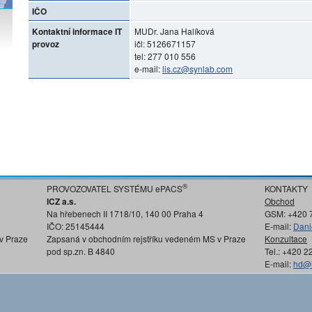
IČO
Kontaktní informace IT
MUDr. Jana Halíková
provoz
ičl: 5126671157
tel: 277 010 556
e-mail:
lis.cz@synlab.com
®
PROVOZOVATEL SYSTÉMU ePACS
KONTAKTY
ICZ a.s.
Obchod
Na hřebenech II 1718/10, 140 00 Praha 4
GSM: +420 
IČO: 25145444
E-mail:
Dani
v Praze
Zapsaná v obchodním rejstříku vedeném MS v Praze
Konzultace
pod sp.zn. B 4840
Tel.: +420 
E-mail:
hd@i