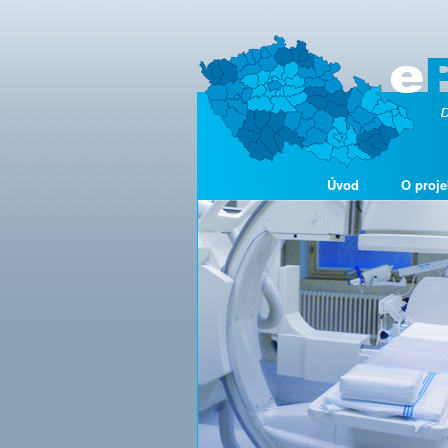
Úvod
O proje