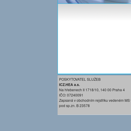
POSKYTOVATEL SLUŽEB
ICZ.HEA a.s.
Na hřebenech II 1718/10, 140 00 Praha 4
IČO: 07240091
Zapsaná v obchodním rejstříku vedeném MS 
pod sp.zn. B 23578