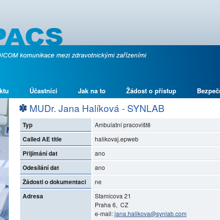
ktu
Účastníci
Jak na to
Žádost o přístup
Bezpeč
MUDr. Jana Halíková - SYNLAB
Typ
Ambulatní pracoviště
Called AE title
halikovaj.epweb
Přijímání dat
ano
Odesílání dat
ano
Žádosti o dokumentaci
ne
Adresa
Stamicova 21
Praha 6, CZ
e-mail:
jana.halikova@synlab.com