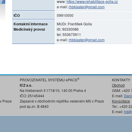
www:
https://www.rehabilitace-golla.cz
e-mail:
rhbklaster@gmail.com
IČO
09910000
Kontaktní informace
MUDr. František Golla
Medicínský provoz
ičl: 90330086
tel: 553673911
e-mail:
rhbklaster@gmail.com
®
PROVOZOVATEL SYSTÉMU ePACS
KONTAKTY
ICZ a.s.
Obchod
Na hřebenech II 1718/10, 140 00 Praha 4
GSM: +420 
IČO: 25145444
E-mail:
Dani
v Praze
Zapsaná v obchodním rejstříku vedeném MS v Praze
Konzultace
pod sp.zn. B 4840
Tel.: +420 
E-mail:
hd@i