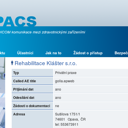
ktu
Účastníci
Jak na to
Žádost o přístup
Bezpeč
Rehabilitace Klášter s.r.o.
Typ
Privátní praxe
Called AE title
golla.epweb
Přijímání dat
ano
Odesílání dat
ano
Žádosti o dokumentaci
ne
Adresa
Sušilova 1751/1
74601 Opava, ČR
tel: 553673911