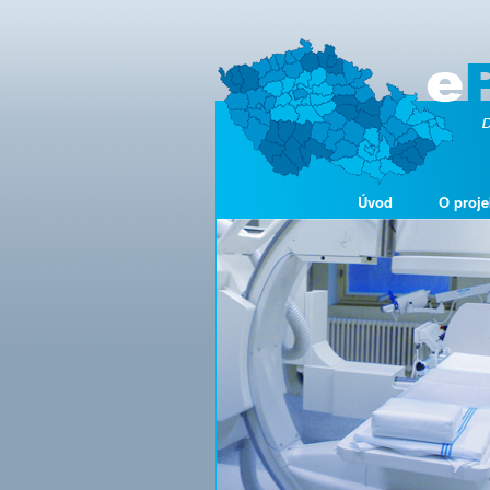
Úvod
O proje