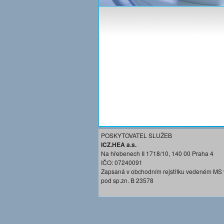
POSKYTOVATEL SLUŽEB
ICZ.HEA a.s.
Na hřebenech II 1718/10, 140 00 Praha 4
IČO: 07240091
Zapsaná v obchodním rejstříku vedeném MS 
pod sp.zn. B 23578